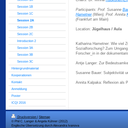
Chairs: Dr. Minna
Ruokonen-En
Session 1B
Participants: Prof. Susanne
Ba
Session 1C
Hametner
(Wien) , Prof. Annita
(Frankfurt am Main
)
Session 2A
Session 2B
Location:
Jügelhaus / Aula
Session 2C
Introduction 2
Katharina Hametner: Wie viel Zw
Session 3A
Sozialforschung? Zum Umgang m
Forscher_in in der dokumentar
Session 3B
Session 3C
Antje Langer: Zur Bedeutsamkei
Hintergrundmaterial
Susanne Bauer: Subjektivität un
Kooperationen
Kontakt
Annita Kalpaka: Reflexion als P
Anmeldung
Poster
ICQI 2016
Druckversion
|
Sitemap
© Phil C. Langer & Angela Kühner (2012)
Englische Übersetzung durch Alexandra Ivanova