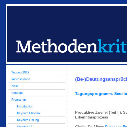
Tagung 2012
(Be-)Deutungsansprüch
Impressionen
Ziele
Konzept
Tagungsprogramm: Sessio
Programm
Introduction
Produktive Zweifel (Teil II): S
Keynote Phoenix
Erkenntnisprozess
Keynote Hsiung
Session 1A